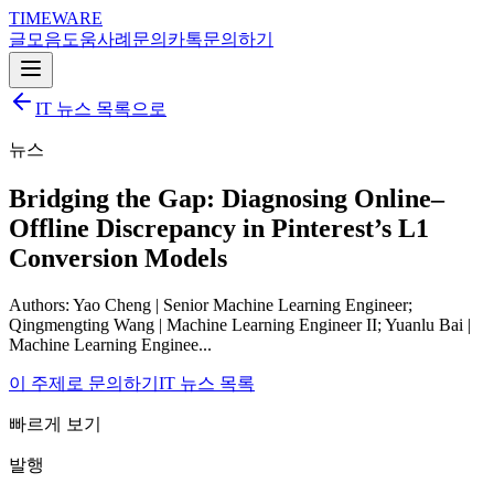
TIMEWARE
글
모음
도움
사례
문의
카톡
문의하기
IT 뉴스 목록으로
뉴스
Bridging the Gap: Diagnosing Online–
Offline Discrepancy in Pinterest’s L1
Conversion Models
Authors: Yao Cheng | Senior Machine Learning Engineer;
Qingmengting Wang | Machine Learning Engineer II; Yuanlu Bai |
Machine Learning Enginee...
이 주제로 문의하기
IT 뉴스 목록
빠르게 보기
발행