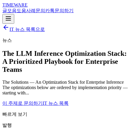
TIMEWARE
글
모음
도움
사례
문의
카톡
문의하기
IT 뉴스 목록으로
뉴스
The LLM Inference Optimization Stack:
A Prioritized Playbook for Enterprise
Teams
The Solutions — An Optimization Stack for Enterprise Inference
The optimizations below are ordered by implementation priority —
starting with...
이 주제로 문의하기
IT 뉴스 목록
빠르게 보기
발행