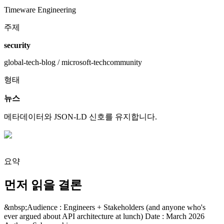
Timeware Engineering
주제
security
global-tech-blog / microsoft-techcommunity
형태
뉴스
메타데이터와 JSON-LD 신호를 유지합니다.
요약
먼저 읽을 결론
&nbsp;Audience : Engineers + Stakeholders (and anyone who's
ever argued about API architecture at lunch) Date : March 2026