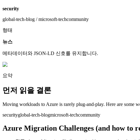
security
global-tech-blog / microsoft-techcommunity
형태
뉴스
메타데이터와 JSON-LD 신호를 유지합니다.
요약
먼저 읽을 결론
Moving workloads to Azure is rarely plug-and-play. Here are some wo
security
global-tech-blog
microsoft-techcommunity
Azure Migration Challenges (and how to r