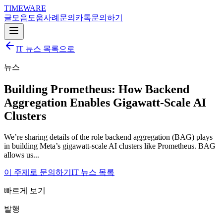
TIMEWARE
글
모음
도움
사례
문의
카톡
문의하기
IT 뉴스 목록으로
뉴스
Building Prometheus: How Backend
Aggregation Enables Gigawatt-Scale AI
Clusters
We’re sharing details of the role backend aggregation (BAG) plays
in building Meta’s gigawatt-scale AI clusters like Prometheus. BAG
allows us...
이 주제로 문의하기
IT 뉴스 목록
빠르게 보기
발행