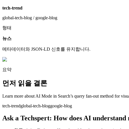
tech-trend
global-tech-blog / google-blog
형태
뉴스
메타데이터와 JSON-LD 신호를 유지합니다.
요약
먼저 읽을 결론
Learn more about AI Mode in Search’s query fan-out method for visua
tech-trend
global-tech-blog
google-blog
Ask a Techspert: How does AI understand 