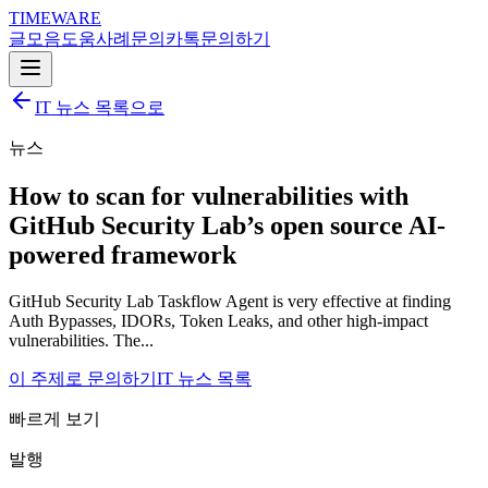
TIMEWARE
글
모음
도움
사례
문의
카톡
문의하기
IT 뉴스 목록으로
뉴스
How to scan for vulnerabilities with
GitHub Security Lab’s open source AI-
powered framework
GitHub Security Lab Taskflow Agent is very effective at finding
Auth Bypasses, IDORs, Token Leaks, and other high-impact
vulnerabilities. The...
이 주제로 문의하기
IT 뉴스 목록
빠르게 보기
발행