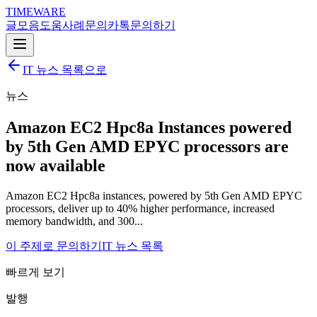
TIMEWARE
글
모음
도움
사례
문의
카톡
문의하기
IT 뉴스 목록으로
뉴스
Amazon EC2 Hpc8a Instances powered
by 5th Gen AMD EPYC processors are
now available
Amazon EC2 Hpc8a instances, powered by 5th Gen AMD EPYC
processors, deliver up to 40% higher performance, increased
memory bandwidth, and 300...
이 주제로 문의하기
IT 뉴스 목록
빠르게 보기
발행